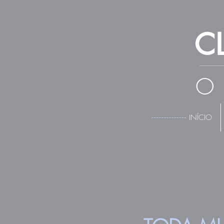
C
O
INÍCIO