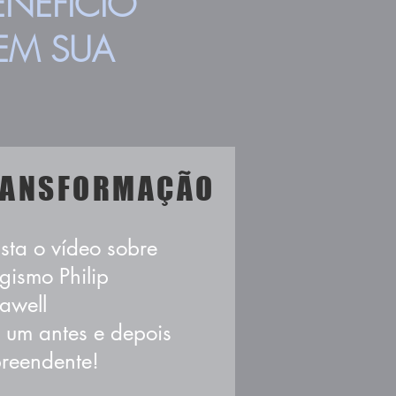
NEFÍCIO
 EM SUA
RANSFORMAÇÃO
sta o vídeo sobre
gismo Philip
lawell
 um antes e depois
preendente!