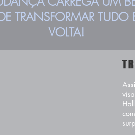
UDANÇA CARREGA UM BE
DE TRANSFORMAR TUDO
VOLTA!
T
Assi
visa
Hal
com
sur